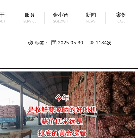
于
服务
金小智
新闻
案例
OUT
SERVICE
GOLDWIT
NEWS
CASE
易投蒜
标签：
2025-05-30
1184次


