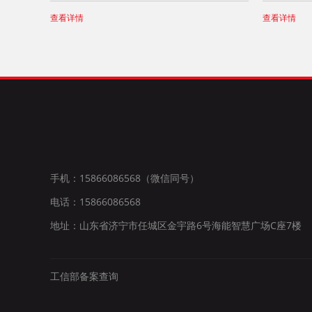
查看详情
查看详情
手机：15866086568（微信同号）
电话：15866086568
地址：山东省济宁市任城区金宇路6号海能智慧广场C座7楼
工信部备案查询